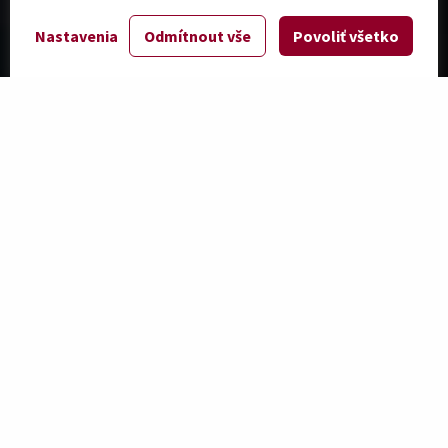
Nastavenia
Odmítnout vše
Povoliť všetko
Moravských viníc
2
950000
m
Viac o viniciach
Kolekcií vín