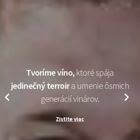
Darčekové kazety
podľa vašich
predstáv
Předchozí
Další
Zistite viac