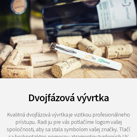
Dvojfázová vývrtka
Kvalitná dvojfázová vývrtka je vizitkou profesionálneho
prístupu. Radi ju pre vás potlačíme logom vašej
spoločnosti, aby sa stala symbolom vašej značky. Tlačí
sa bezkontaktne pomocou atramentov tvrdených UV