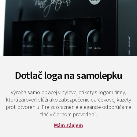
Dotlač loga na samolepku
Výroba samolepiacej vinylovej etikety s logom firmy,
ktorá zároveň slúži ako zabezpečenie darčekovej kazety
proti otvoreniu. Pre zdôraznenie elegancie odporúčame
tlač v čiernom prevedení.
Mám záujem