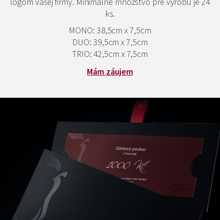
logom vašej firmy. Minimálne množstvo pre výrobu je 24
ks.
MONO: 38,5cm x 7,5cm
DUO: 39,5cm x 7,5cm
TRIO: 42,5cm x 7,5cm
Mám záujem