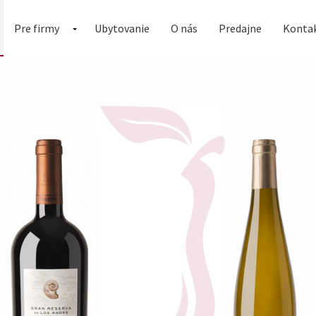
Pre firmy
Ubytovanie
O nás
Predajne
Konta
Darčekové kazety
Služby
Pieskovanie
Náhradné plnenie
Teambuilding
Vínný catering