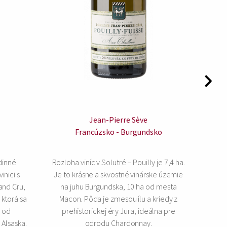
Jean-Pierre Sève
Francúzsko - Burgundsko
Fra
dinné
Rozloha viníc v Solutré – Pouilly je 7,4 ha.
Malé 
inici s
Je to krásne a skvostné vinárske územie
za
and Cru,
na juhu Burgundska, 10 ha od mesta
súčasn
 ktorá sa
Macon. Pôda je zmesou ílu a kriedy z
ktorý 
 od
prehistorickej éry Jura, ideálna pre
Châ
Alsaska.
odrodu Chardonnay.