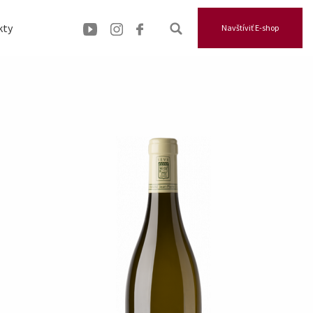
kty
Navštíviť E-shop