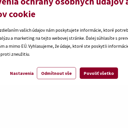
enia ochrany osobných údajov 
ov cookie
zdieľaním vašich údajov nám poskytujete informácie, ktoré potre
marketing na tejto webovej stránke. Ďalej súhlasíte s prenosom údajov
m a mimo EÚ. Vyhlasujeme, že údaje, ktoré ste poskytli informáci
roti zneužitiu.
Nastavenia
Odmítnout vše
Povoliť všetko
Pozrite na nás tiež na