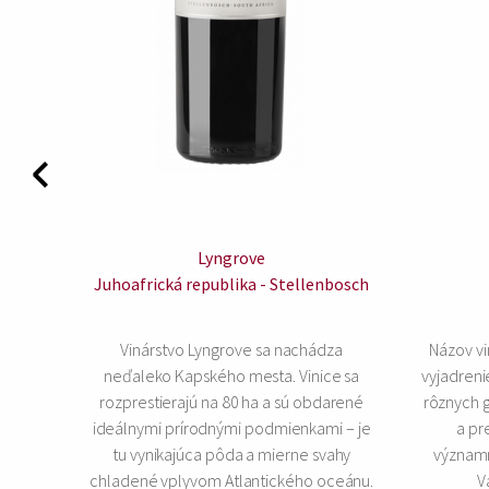
Lyngrove
Juhoafrická republika - Stellenbosch
o roku
Vinárstvo Lyngrove sa nachádza
Názov vi
oľkých
neďaleko Kapského mesta. Vinice sa
vyjadreni
ovej
rozprestierajú na 80 ha a sú obdarené
rôznych g
ing.
ideálnymi prírodnými podmienkami – je
a pr
tu vynikajúca pôda a mierne svahy
významn
chladené vplyvom Atlantického oceánu.
V