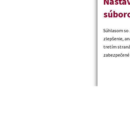
Nastav
súbor
Súhlasom so 
zlepšenie, analýzu a 
tretím straná
zabezpečené p