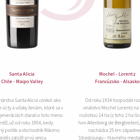
Santa Alicia
Mochel - Lorentz
Chile - Maipo Valley
Francúzsko - Alsasko
nárstva Santa Alicia vznikol ako
Od roku 1934 hospodári ro
e úcty a vďaky ženám, ktoré sa v
vinárstvo Mochel Lorentz na v
eneráciách starali o toto meno
rozlohou 14 ha (z toho 2 ha Gr
estíž, už od roku 1954, kedy
hon Altenberg de Bergbieten),
ý politik a obchodník Máximo
nachádza 25 km západne
aldés založil prvú vinicu.
Strasbourgu – hlavného mesta 