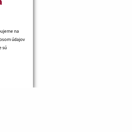
a
bujeme na
e sú