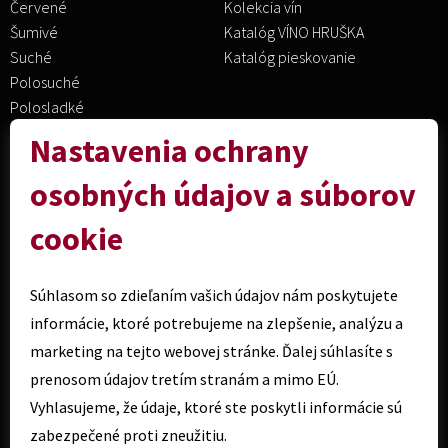
Červené
Kolekcia vín
Šumivé
Katalóg VÍNO HRUŠKA
Suché
Katalóg pieskovanie
Polosuché
Polosladké
Sladké
Nastavenia ochrany
osobných údajov a súborov
Všetko o nákupe
Kontaktné údaje
cookie
Obchodné podmienky
VÍNO HRUŠKA SK s.r.o.
Reklamačný poriadok
908 51 Holíč Kátovská 49
Súhlasom so zdieľaním vašich údajov nám poskytujete
Spôsob platby a doprava
Tel.:
+420 601 102 999
Ochrana osobných údajov
informácie, ktoré potrebujeme na zlepšenie, analýzu a
Mail:
info@vinohruska.cz
Odberné miesta
marketing na tejto webovej stránke. Ďalej súhlasíte s
Franchising
prenosom údajov tretím stranám a mimo EÚ.
Logo VÍNO HRUŠKA
Vyhlasujeme, že údaje, ktoré ste poskytli informácie sú
zabezpečené proti zneužitiu.