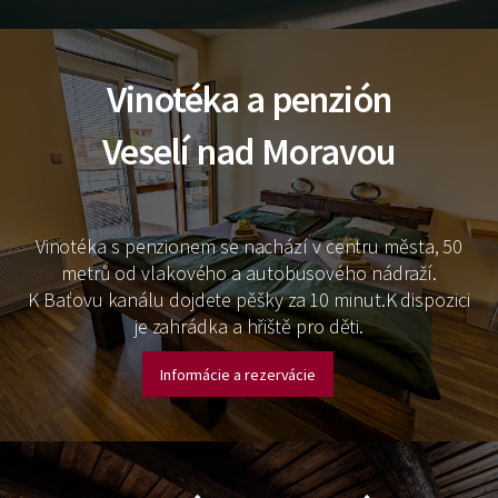
Vinotéka a penzión
Veselí nad Moravou
Vinotéka s penzionem se nachází v centru města, 50
metrů od vlakového a autobusového nádraží.
K Baťovu kanálu dojdete pěšky za 10 minut.K dispozici
je zahrádka a hřiště pro děti.
Informácie a rezervácie