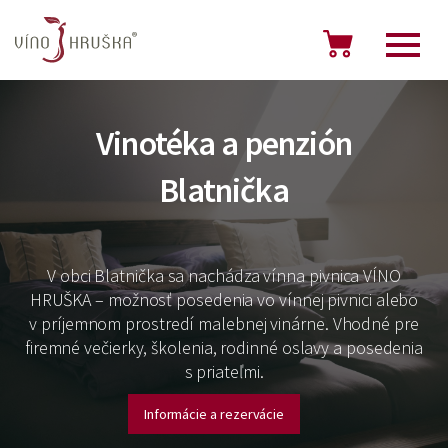
Vinotéka a penzión
Blatnička
V obci Blatnička sa nachádza vínna pivnica VÍNO
HRUŠKA – možnosť posedenia vo vínnej pivnici alebo
v príjemnom prostredí malebnej vinárne. Vhodné pre
firemné večierky, školenia, rodinné oslavy a posedenia
s priateľmi.
Informácie a rezervácie