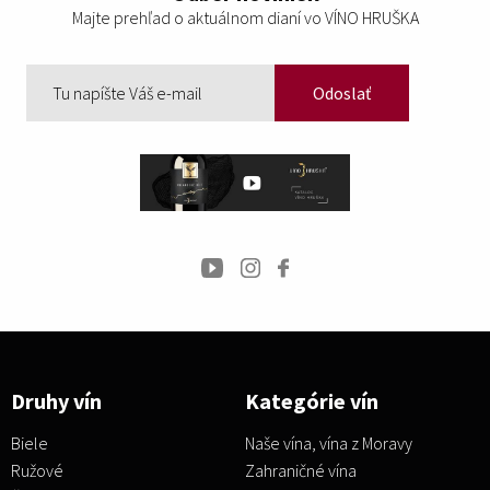
Majte prehľad o aktuálnom dianí vo VÍNO HRUŠKA
Odoslať
Druhy vín
Kategórie vín
Biele
Naše vína, vína z Moravy
Ružové
Zahraničné vína