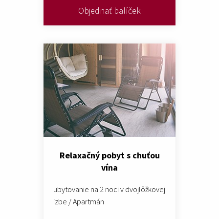
Objednať balíček
Relaxačný pobyt s chuťou
vína
ubytovanie na 2 noci v dvojlôžkovej
izbe / Apartmán