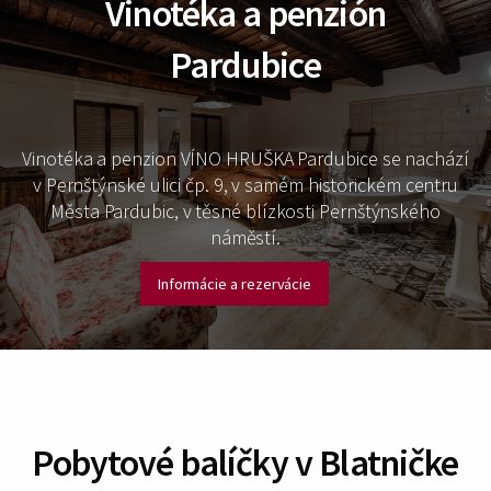
Vinotéka a penzión
Pardubice
Vinotéka a penzion VÍNO HRUŠKA Pardubice se nachází
v Pernštýnské ulici čp. 9, v samém historickém centru
Města Pardubic, v těsné blízkosti Pernštýnského
náměstí.
Informácie a rezervácie
Pobytové balíčky v Blatničke