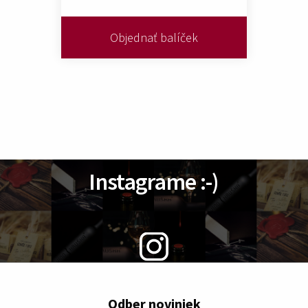
Objednať balíček
Pozrite na nás tiež na
Instagrame :-)
@vinohruska_official
Odber noviniek